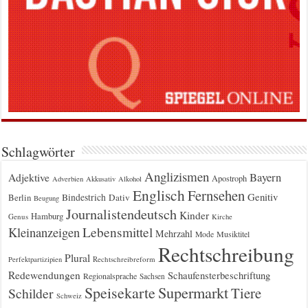
Schlagwörter
Anglizismen
Bayern
Adjektive
Apostroph
Adverbien
Akkusativ
Alkohol
Englisch
Fernsehen
Genitiv
Berlin
Bindestrich
Dativ
Beugung
Journalistendeutsch
Kinder
Hamburg
Genus
Kirche
Kleinanzeigen
Lebensmittel
Mehrzahl
Musiktitel
Mode
Rechtschreibung
Plural
Rechtschreibreform
Perfektpartizipien
Redewendungen
Schaufensterbeschriftung
Regionalsprache
Sachsen
Supermarkt
Speisekarte
Tiere
Schilder
Schweiz