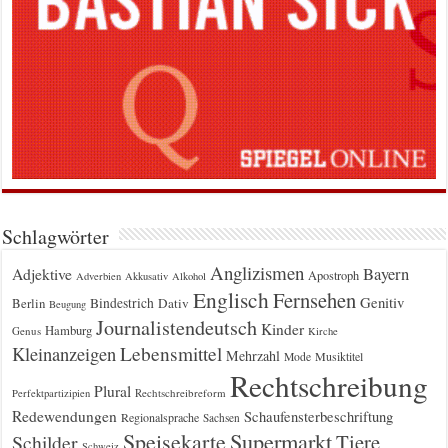
Schlagwörter
Anglizismen
Bayern
Adjektive
Apostroph
Adverbien
Akkusativ
Alkohol
Englisch
Fernsehen
Genitiv
Berlin
Bindestrich
Dativ
Beugung
Journalistendeutsch
Kinder
Hamburg
Genus
Kirche
Kleinanzeigen
Lebensmittel
Mehrzahl
Musiktitel
Mode
Rechtschreibung
Plural
Rechtschreibreform
Perfektpartizipien
Redewendungen
Schaufensterbeschriftung
Regionalsprache
Sachsen
Supermarkt
Speisekarte
Tiere
Schilder
Schweiz