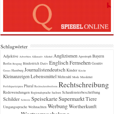
Schlagwörter
Anglizismen
Bayern
Adjektive
Apostroph
Adverbien
Akkusativ
Alkohol
Englisch
Fernsehen
Genitiv
Berlin
Bindestrich
Dativ
Beugung
Journalistendeutsch
Kinder
Hamburg
Genus
Kirche
Kleinanzeigen
Lebensmittel
Mehrzahl
Musiktitel
Mode
Rechtschreibung
Plural
Rechtschreibreform
Perfektpartizipien
Redewendungen
Schaufensterbeschriftung
Regionalsprache
Sachsen
Supermarkt
Speisekarte
Tiere
Schilder
Schweiz
Werbung
Wortherkunft
Umgangssprache
Weihnachten
Wortverwechslung