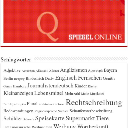
Schlagwörter
Anglizismen
Bayern
Adjektive
Apostroph
Adverbien
Akkusativ
Alkohol
Englisch
Fernsehen
Genitiv
Berlin
Bindestrich
Dativ
Beugung
Journalistendeutsch
Kinder
Hamburg
Genus
Kirche
Kleinanzeigen
Lebensmittel
Mehrzahl
Musiktitel
Mode
Rechtschreibung
Plural
Rechtschreibreform
Perfektpartizipien
Redewendungen
Schaufensterbeschriftung
Regionalsprache
Sachsen
Supermarkt
Speisekarte
Tiere
Schilder
Schweiz
Werbung
Wortherkunft
Umgangssprache
Weihnachten