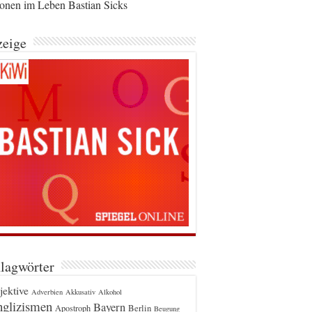
ionen im Leben Bastian Sicks
eige
lagwörter
jektive
Adverbien
Akkusativ
Alkohol
glizismen
Bayern
Berlin
Apostroph
Beugung