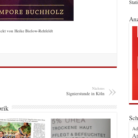
Stat
Anz
hickt von Heike Bielow-Rehfeldt
Nächstes
Signierstunde in Köln
brik
Sch
Ad
An