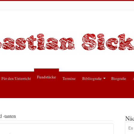
Fundstücke
Für den Unterricht
Termine
Bibliografie
Biografie
 -tanten
Näc
Es 