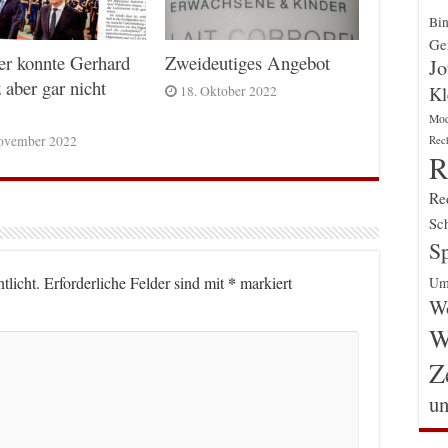
Bin
Gen
er konnte Gerhard
Zweideutiges Angebot
Jo
 aber gar nicht
Kl
18. Oktober 2022
Mo
Rec
ovember 2022
R
Re
Sch
Sp
*
tlicht.
Erforderliche Felder sind mit
markiert
Um
Wo
W
Z
un