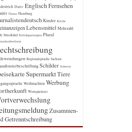
Englisch
Fernsehen
destrich
Dativ
itiv
Hamburg
Genus
urnalistendeutsch
Kinder
Kirche
einanzeigen
Lebensmittel
Mehrzahl
Plural
Musiktitel
de
Perfektpartizipien
htschreibreform
echtschreibung
dewendungen
Regionalsprache
Sachsen
Schilder
aufensterbeschriftung
Schweiz
Supermarkt
eisekarte
Tiere
Werbung
gangssprache
Weihnachten
rtherkunft
Wortspielerei
ortverwechslung
eitungsmeldung
Zusammen-
d Getrenntschreibung