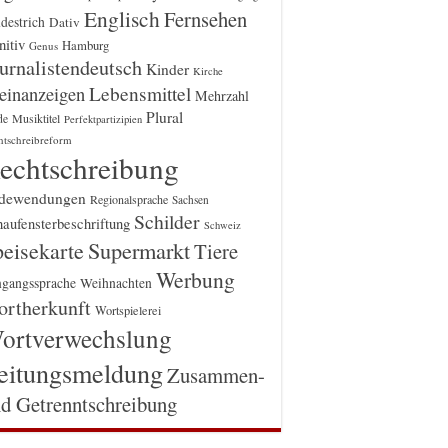
Englisch
Fernsehen
destrich
Dativ
itiv
Hamburg
Genus
urnalistendeutsch
Kinder
Kirche
einanzeigen
Lebensmittel
Mehrzahl
Plural
Musiktitel
de
Perfektpartizipien
htschreibreform
echtschreibung
dewendungen
Regionalsprache
Sachsen
Schilder
aufensterbeschriftung
Schweiz
Supermarkt
eisekarte
Tiere
Werbung
gangssprache
Weihnachten
rtherkunft
Wortspielerei
ortverwechslung
eitungsmeldung
Zusammen-
d Getrenntschreibung