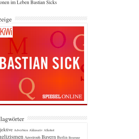
ionen im Leben Bastian Sicks
eige
lagwörter
jektive
Adverbien
Akkusativ
Alkohol
glizismen
Bayern
Berlin
Apostroph
Beugung