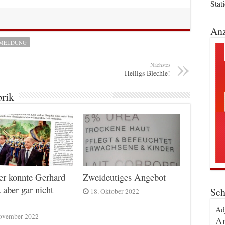
Stat
Anz
SMELDUNG
Nächstes
Heiligs Blechle!
brik
er konnte Gerhard
Zweideutiges Angebot
 aber gar nicht
Sch
18. Oktober 2022
Ad
ovember 2022
An