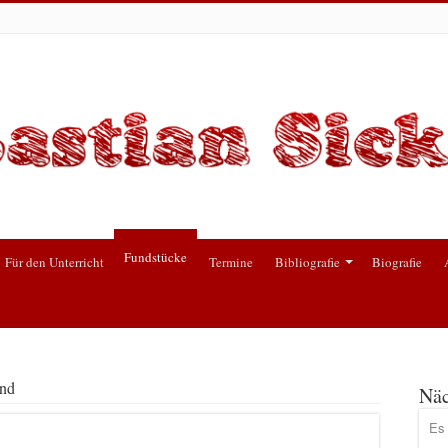
Fundstücke
Für den Unterricht
Termine
Bibliografie
Biografie
und
Näc
Es 