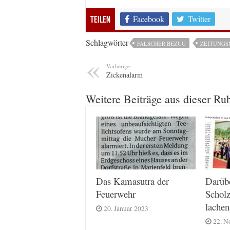
Facebook
Twitter
Teilen
Schlagwörter
FALSCHER BEZUG
ZEITUNG
Vorherige
Zickenalarm
Weitere Beiträge aus dieser Ru
Das Kamasutra der
Darüb
Feuerwehr
Scholz
lachen
20. Januar 2023
22. N