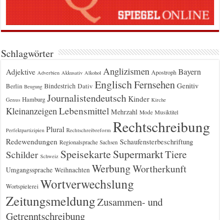
Schlagwörter
Anglizismen
Bayern
Adjektive
Apostroph
Adverbien
Akkusativ
Alkohol
Englisch
Fernsehen
Genitiv
Berlin
Bindestrich
Dativ
Beugung
Journalistendeutsch
Kinder
Hamburg
Genus
Kirche
Kleinanzeigen
Lebensmittel
Mehrzahl
Musiktitel
Mode
Rechtschreibung
Plural
Rechtschreibreform
Perfektpartizipien
Redewendungen
Schaufensterbeschriftung
Regionalsprache
Sachsen
Supermarkt
Speisekarte
Tiere
Schilder
Schweiz
Werbung
Wortherkunft
Umgangssprache
Weihnachten
Wortverwechslung
Wortspielerei
Zeitungsmeldung
Zusammen- und
Getrenntschreibung