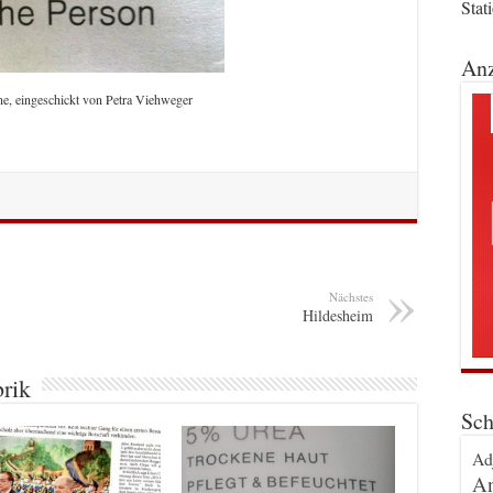
Stat
Anz
e, eingeschickt von Petra Viehweger
Nächstes
Hildesheim
brik
Sch
Ad
An