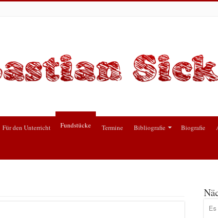
Fundstücke
Für den Unterricht
Termine
Bibliografie
Biografie
Näc
Es 