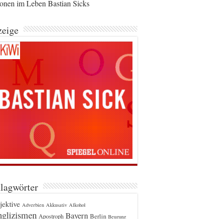
ionen im Leben Bastian Sicks
eige
lagwörter
jektive
Adverbien
Akkusativ
Alkohol
glizismen
Bayern
Berlin
Apostroph
Beugung