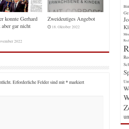
Bin
Gen
er konnte Gerhard
Zweideutiges Angebot
Jo
 aber gar nicht
Kl
18. Oktober 2022
Mo
Rec
ovember 2022
R
Re
Sch
Sp
Um
*
tlicht.
Erforderliche Felder sind mit
markiert
Wo
W
Z
un