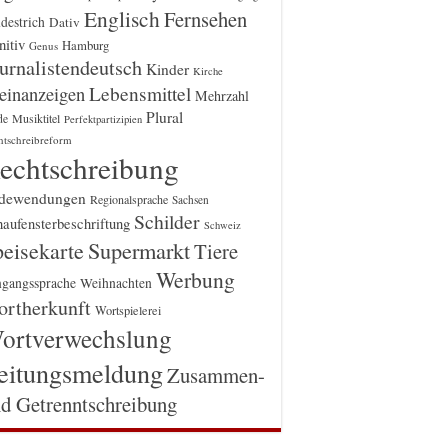
Englisch
Fernsehen
destrich
Dativ
itiv
Hamburg
Genus
urnalistendeutsch
Kinder
Kirche
einanzeigen
Lebensmittel
Mehrzahl
Plural
Musiktitel
de
Perfektpartizipien
htschreibreform
echtschreibung
dewendungen
Regionalsprache
Sachsen
Schilder
aufensterbeschriftung
Schweiz
Supermarkt
eisekarte
Tiere
Werbung
gangssprache
Weihnachten
rtherkunft
Wortspielerei
ortverwechslung
eitungsmeldung
Zusammen-
d Getrenntschreibung