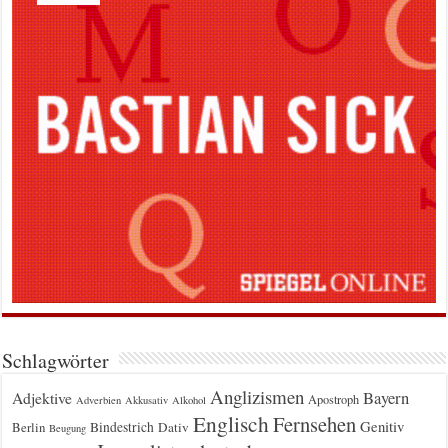
Schlagwörter
Anglizismen
Bayern
Adjektive
Apostroph
Adverbien
Akkusativ
Alkohol
Englisch
Fernsehen
Genitiv
Berlin
Bindestrich
Dativ
Beugung