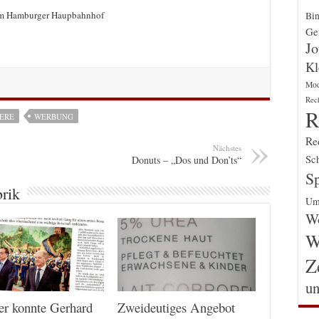
 im Hamburger Haupbahnhof
Bin
Gen
Jo
Kl
Mo
Rec
R
IERE
WERBUNG
Re
Nächstes
Sch
Donuts – „Dos und Don’ts“
Sp
brik
Um
Wo
W
Z
un
er konnte Gerhard
Zweideutiges Angebot