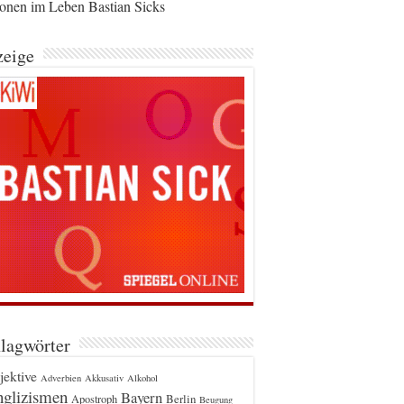
ionen im Leben Bastian Sicks
eige
lagwörter
jektive
Adverbien
Akkusativ
Alkohol
glizismen
Bayern
Berlin
Apostroph
Beugung