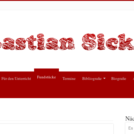
Fundstücke
Für den Unterricht
Termine
Bibliografie
Biografie
Näc
Es 