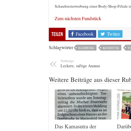
Schaufensterwerbung einer Body-Shop-Filiale
Zum nächsten Fundstück
Facebook
Twitter
Teilen
Schlagwörter
HAMBURG
KOSMETIK
T
Vorherige
Leckere, saftige Ananas
Weitere Beiträge aus dieser Ru
Das Kamasutra der
Darüb