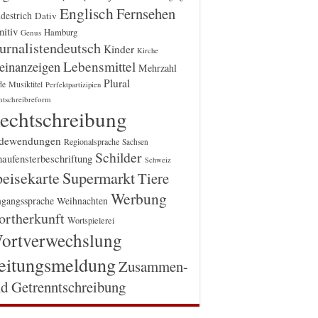
Englisch
Fernsehen
destrich
Dativ
itiv
Hamburg
Genus
urnalistendeutsch
Kinder
Kirche
einanzeigen
Lebensmittel
Mehrzahl
Plural
Musiktitel
de
Perfektpartizipien
htschreibreform
echtschreibung
dewendungen
Regionalsprache
Sachsen
Schilder
aufensterbeschriftung
Schweiz
Supermarkt
eisekarte
Tiere
Werbung
gangssprache
Weihnachten
rtherkunft
Wortspielerei
ortverwechslung
eitungsmeldung
Zusammen-
d Getrenntschreibung