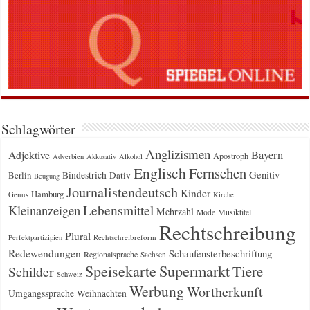
Schlagwörter
Anglizismen
Bayern
Adjektive
Apostroph
Adverbien
Akkusativ
Alkohol
Englisch
Fernsehen
Genitiv
Berlin
Bindestrich
Dativ
Beugung
Journalistendeutsch
Kinder
Hamburg
Genus
Kirche
Kleinanzeigen
Lebensmittel
Mehrzahl
Musiktitel
Mode
Rechtschreibung
Plural
Rechtschreibreform
Perfektpartizipien
Redewendungen
Schaufensterbeschriftung
Regionalsprache
Sachsen
Supermarkt
Speisekarte
Tiere
Schilder
Schweiz
Werbung
Wortherkunft
Umgangssprache
Weihnachten