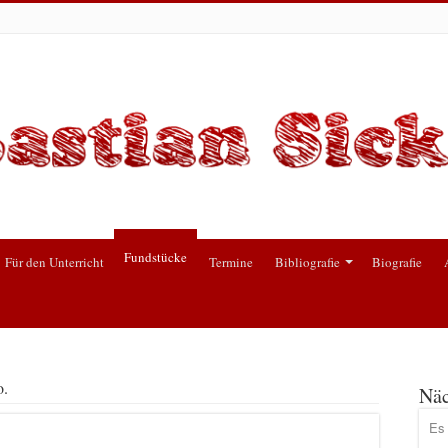
Fundstücke
Für den Unterricht
Termine
Bibliografie
Biografie
o.
Näc
Es 