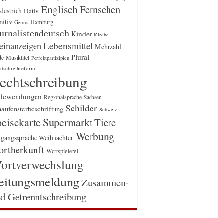
Englisch
Fernsehen
destrich
Dativ
itiv
Hamburg
Genus
urnalistendeutsch
Kinder
Kirche
einanzeigen
Lebensmittel
Mehrzahl
Plural
Musiktitel
de
Perfektpartizipien
htschreibreform
echtschreibung
dewendungen
Regionalsprache
Sachsen
Schilder
aufensterbeschriftung
Schweiz
Supermarkt
eisekarte
Tiere
Werbung
gangssprache
Weihnachten
rtherkunft
Wortspielerei
ortverwechslung
eitungsmeldung
Zusammen-
d Getrenntschreibung