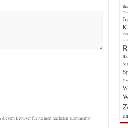
Bin
Gen
Jo
Kl
Mo
Rec
R
Re
Sch
Sp
Um
Wo
W
Z
un
n diesem Browser für meinen nächsten Kommentar