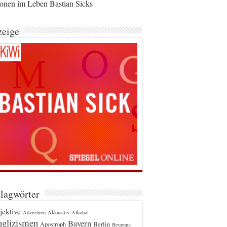
ionen im Leben Bastian Sicks
eige
lagwörter
jektive
Adverbien
Akkusativ
Alkohol
glizismen
Bayern
Berlin
Apostroph
Beugung