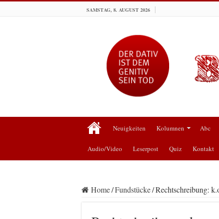
SAMSTAG, 8. AUGUST 2026
Neuigkeiten
Kolumnen
Abc
Audio/Video
Leserpost
Quiz
Kontakt
Home
/
Fundstücke
/
Rechtschreibung: k.