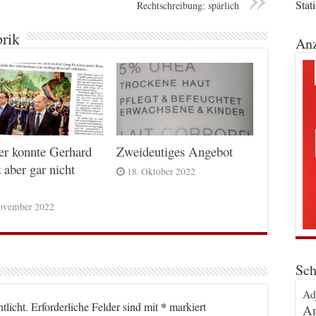
Stat
Rechtschreibung: spärlich
brik
Anz
er konnte Gerhard
Zweideutiges Angebot
 aber gar nicht
18. Oktober 2022
ovember 2022
Sch
Ad
*
tlicht.
Erforderliche Felder sind mit
markiert
An