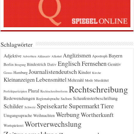
Schlagwörter
Anglizismen
Bayern
Adjektive
Apostroph
Adverbien
Akkusativ
Alkohol
Englisch
Fernsehen
Genitiv
Berlin
Bindestrich
Dativ
Beugung
Journalistendeutsch
Kinder
Hamburg
Genus
Kirche
Kleinanzeigen
Lebensmittel
Mehrzahl
Musiktitel
Mode
Rechtschreibung
Plural
Rechtschreibreform
Perfektpartizipien
Redewendungen
Schaufensterbeschriftung
Regionalsprache
Sachsen
Supermarkt
Speisekarte
Tiere
Schilder
Schweiz
Werbung
Wortherkunft
Umgangssprache
Weihnachten
Wortverwechslung
Wortspielerei