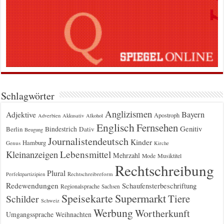
Schlagwörter
Anglizismen
Bayern
Adjektive
Apostroph
Adverbien
Akkusativ
Alkohol
Englisch
Fernsehen
Genitiv
Berlin
Bindestrich
Dativ
Beugung
Journalistendeutsch
Kinder
Hamburg
Genus
Kirche
Kleinanzeigen
Lebensmittel
Mehrzahl
Musiktitel
Mode
Rechtschreibung
Plural
Rechtschreibreform
Perfektpartizipien
Redewendungen
Schaufensterbeschriftung
Regionalsprache
Sachsen
Supermarkt
Speisekarte
Tiere
Schilder
Schweiz
Werbung
Wortherkunft
Umgangssprache
Weihnachten