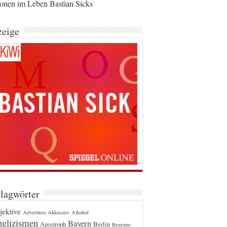
ionen im Leben Bastian Sicks
eige
lagwörter
jektive
Adverbien
Akkusativ
Alkohol
glizismen
Bayern
Berlin
Apostroph
Beugung