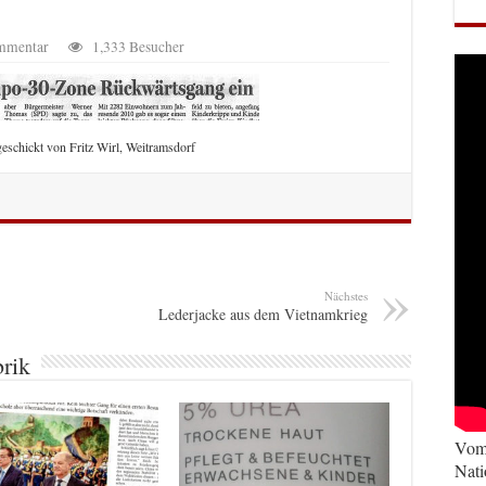
ommentar
1,333 Besucher
eschickt von Fritz Wirl, Weitramsdorf
Nächstes
Lederjacke aus dem Vietnamkrieg
brik
Vom 
Nati