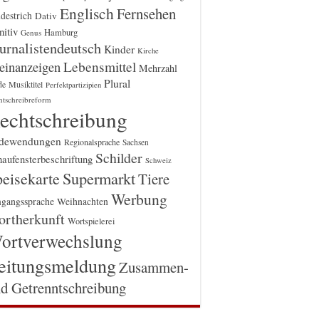
Englisch
Fernsehen
destrich
Dativ
itiv
Hamburg
Genus
urnalistendeutsch
Kinder
Kirche
einanzeigen
Lebensmittel
Mehrzahl
Plural
Musiktitel
de
Perfektpartizipien
htschreibreform
echtschreibung
dewendungen
Regionalsprache
Sachsen
Schilder
aufensterbeschriftung
Schweiz
Supermarkt
eisekarte
Tiere
Werbung
gangssprache
Weihnachten
rtherkunft
Wortspielerei
ortverwechslung
eitungsmeldung
Zusammen-
d Getrenntschreibung