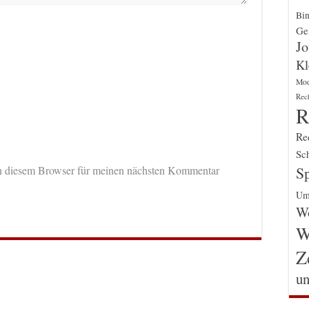
Bin
Gen
Jo
Kl
Mo
Rec
R
Re
Sch
Sp
n diesem Browser für meinen nächsten Kommentar
Um
Wo
W
Z
un