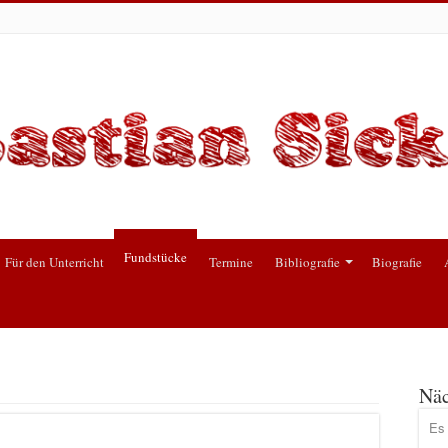
Fundstücke
Für den Unterricht
Termine
Bibliografie
Biografie
Näc
Es 