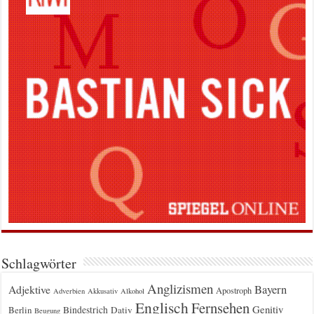
Schlagwörter
Anglizismen
Bayern
Adjektive
Apostroph
Adverbien
Akkusativ
Alkohol
Englisch
Fernsehen
Genitiv
Berlin
Bindestrich
Dativ
Beugung