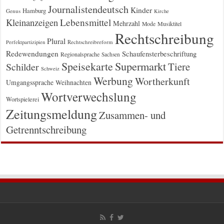
Journalistendeutsch
Kinder
Hamburg
Genus
Kirche
Kleinanzeigen
Lebensmittel
Mehrzahl
Musiktitel
Mode
Rechtschreibung
Plural
Rechtschreibreform
Perfektpartizipien
Redewendungen
Schaufensterbeschriftung
Regionalsprache
Sachsen
Supermarkt
Speisekarte
Tiere
Schilder
Schweiz
Werbung
Wortherkunft
Umgangssprache
Weihnachten
Wortverwechslung
Wortspielerei
Zeitungsmeldung
Zusammen- und
Getrenntschreibung