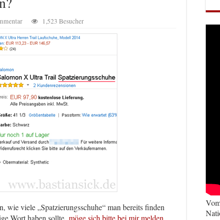
rn?
ommentar
1,523 Besucher
Vom 
n, wie viele „Spatzierungsschuhe“ man bereits finden
Nati
ige Wort haben sollte,
möge sich bitte bei mir melde
n
.