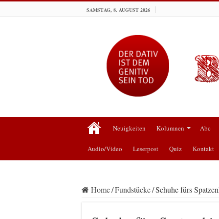
SAMSTAG, 8. AUGUST 2026
Neuigkeiten
Kolumnen
Abc
Audio/Video
Leserpost
Quiz
Kontakt
Home
/
Fundstücke
/
Schuhe fürs Spatzen