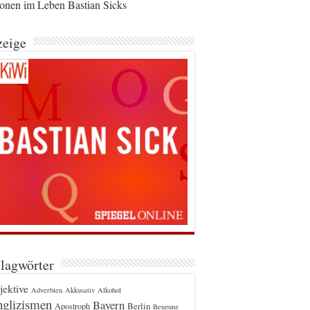
ionen im Leben Bastian Sicks
eige
lagwörter
jektive
Adverbien
Akkusativ
Alkohol
glizismen
Bayern
Berlin
Apostroph
Beugung