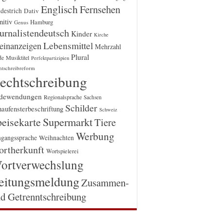
Englisch
Fernsehen
destrich
Dativ
itiv
Hamburg
Genus
urnalistendeutsch
Kinder
Kirche
einanzeigen
Lebensmittel
Mehrzahl
Plural
Musiktitel
de
Perfektpartizipien
htschreibreform
echtschreibung
dewendungen
Regionalsprache
Sachsen
Schilder
aufensterbeschriftung
Schweiz
Supermarkt
eisekarte
Tiere
Werbung
gangssprache
Weihnachten
rtherkunft
Wortspielerei
ortverwechslung
eitungsmeldung
Zusammen-
d Getrenntschreibung