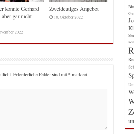
Bin
er konnte Gerhard
Zweideutiges Angebot
Gen
 aber gar nicht
18. Oktober 2022
Jo
Kl
ovember 2022
Mo
Rec
R
Re
Sch
Sp
*
tlicht.
Erforderliche Felder sind mit
markiert
Um
Wo
W
Z
un