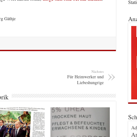
Stat
Anz
rg Gäthje
Nächstes
Für Heimwerker und
Liebeshungrige
brik
Sch
Ad
An