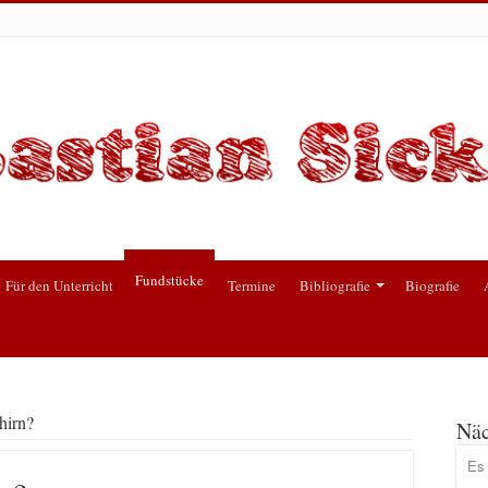
Fundstücke
Für den Unterricht
Termine
Bibliografie
Biografie
hirn?
Näc
Es 