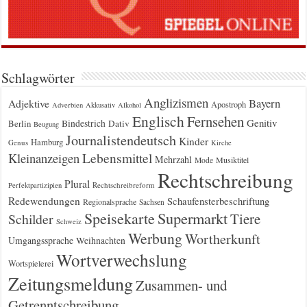
Schlagwörter
Anglizismen
Bayern
Adjektive
Apostroph
Adverbien
Akkusativ
Alkohol
Englisch
Fernsehen
Genitiv
Berlin
Bindestrich
Dativ
Beugung
Journalistendeutsch
Kinder
Hamburg
Genus
Kirche
Kleinanzeigen
Lebensmittel
Mehrzahl
Musiktitel
Mode
Rechtschreibung
Plural
Rechtschreibreform
Perfektpartizipien
Redewendungen
Schaufensterbeschriftung
Regionalsprache
Sachsen
Supermarkt
Speisekarte
Tiere
Schilder
Schweiz
Werbung
Wortherkunft
Umgangssprache
Weihnachten
Wortverwechslung
Wortspielerei
Zeitungsmeldung
Zusammen- und
Getrenntschreibung