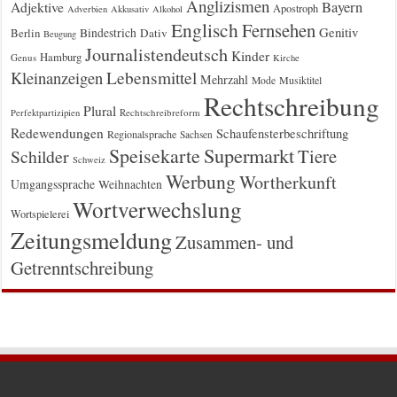
Anglizismen
Bayern
Adjektive
Apostroph
Adverbien
Akkusativ
Alkohol
Englisch
Fernsehen
Genitiv
Berlin
Bindestrich
Dativ
Beugung
Journalistendeutsch
Kinder
Hamburg
Genus
Kirche
Kleinanzeigen
Lebensmittel
Mehrzahl
Musiktitel
Mode
Rechtschreibung
Plural
Rechtschreibreform
Perfektpartizipien
Redewendungen
Schaufensterbeschriftung
Regionalsprache
Sachsen
Supermarkt
Speisekarte
Tiere
Schilder
Schweiz
Werbung
Wortherkunft
Umgangssprache
Weihnachten
Wortverwechslung
Wortspielerei
Zeitungsmeldung
Zusammen- und
Getrenntschreibung