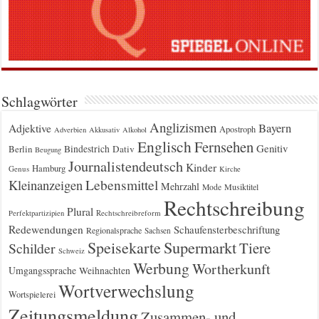
Schlagwörter
Anglizismen
Bayern
Adjektive
Apostroph
Adverbien
Akkusativ
Alkohol
Englisch
Fernsehen
Genitiv
Berlin
Bindestrich
Dativ
Beugung
Journalistendeutsch
Kinder
Hamburg
Genus
Kirche
Kleinanzeigen
Lebensmittel
Mehrzahl
Musiktitel
Mode
Rechtschreibung
Plural
Rechtschreibreform
Perfektpartizipien
Redewendungen
Schaufensterbeschriftung
Regionalsprache
Sachsen
Supermarkt
Speisekarte
Tiere
Schilder
Schweiz
Werbung
Wortherkunft
Umgangssprache
Weihnachten
Wortverwechslung
Wortspielerei
Zeitungsmeldung
Zusammen- und