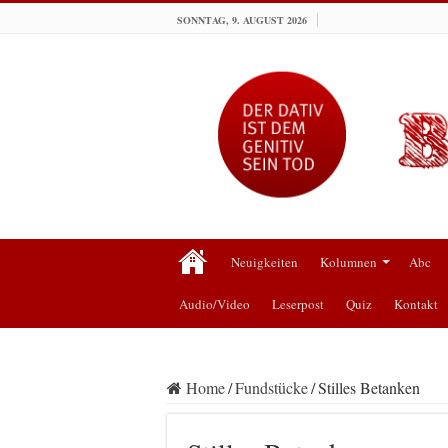
SONNTAG, 9. AUGUST 2026
Neuigkeiten
Kolumnen
Abc
Audio/Video
Leserpost
Quiz
Kontakt
Home
/
Fundstücke
/
Stilles Betanken