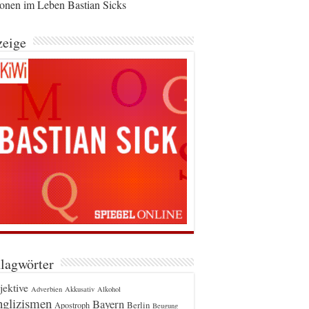
ionen im Leben Bastian Sicks
eige
lagwörter
jektive
Adverbien
Akkusativ
Alkohol
glizismen
Bayern
Berlin
Apostroph
Beugung