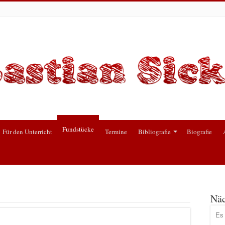
Fundstücke
Für den Unterricht
Termine
Bibliografie
Biografie
Näc
Es 