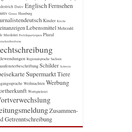
Englisch
Fernsehen
destrich
Dativ
itiv
Hamburg
Genus
urnalistendeutsch
Kinder
Kirche
einanzeigen
Lebensmittel
Mehrzahl
Plural
Musiktitel
de
Perfektpartizipien
htschreibreform
echtschreibung
dewendungen
Regionalsprache
Sachsen
Schilder
aufensterbeschriftung
Schweiz
Supermarkt
eisekarte
Tiere
Werbung
gangssprache
Weihnachten
rtherkunft
Wortspielerei
ortverwechslung
eitungsmeldung
Zusammen-
d Getrenntschreibung