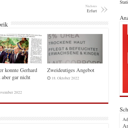
Stat
Nächstes
Erfurt
Anz
brik
er konnte Gerhard
Zweideutiges Angebot
 aber gar nicht
18. Oktober 2022
ovember 2022
Sch
Ad
An