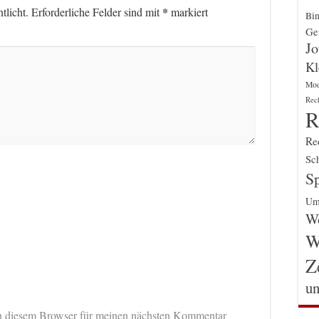
*
tlicht.
Erforderliche Felder sind mit
markiert
Bin
Gen
Jo
Kl
Mo
Rec
R
Re
Sch
Sp
Um
Wo
W
Z
un
n diesem Browser für meinen nächsten Kommentar