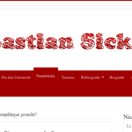
Fundstücke
Für den Unterricht
Termine
Bibliografie
Biografie
empfängar gesucht?
Näc
Es 