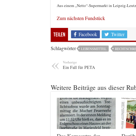
Aus einem „Netto“-Supermarkt in Leipzig-Leut
Zum nächsten Fundstück
Facebook
Twitter
Teilen
Schlagwörter
LEBENSMITTEL
RECHTSCHR
Vorherige
Ein Fall für PETA
Weitere Beiträge aus dieser Ru
Das Kamasutra der
Darüb