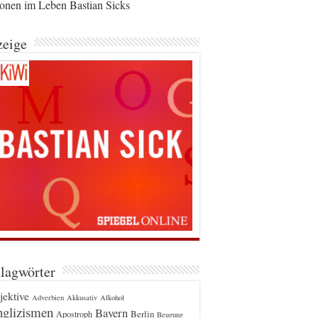
ionen im Leben Bastian Sicks
eige
lagwörter
jektive
Adverbien
Akkusativ
Alkohol
glizismen
Bayern
Berlin
Apostroph
Beugung