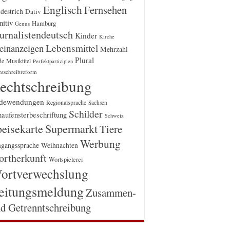
Englisch
Fernsehen
destrich
Dativ
itiv
Hamburg
Genus
urnalistendeutsch
Kinder
Kirche
einanzeigen
Lebensmittel
Mehrzahl
Plural
Musiktitel
de
Perfektpartizipien
htschreibreform
echtschreibung
dewendungen
Regionalsprache
Sachsen
Schilder
aufensterbeschriftung
Schweiz
Supermarkt
eisekarte
Tiere
Werbung
gangssprache
Weihnachten
rtherkunft
Wortspielerei
ortverwechslung
eitungsmeldung
Zusammen-
d Getrenntschreibung