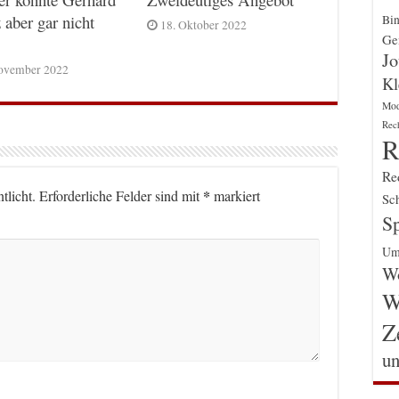
 aber gar nicht
Bin
18. Oktober 2022
Gen
Jo
ovember 2022
Kl
Mo
Rec
R
Re
*
tlicht.
Erforderliche Felder sind mit
markiert
Sch
Sp
Um
Wo
W
Z
un