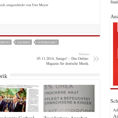
Stat
zsch, eingeschickt von Uwe Meyer
Anz
EIBUNG
SACHSEN
SUPERMARKT
Nächstes
05.11.2014, Smago! – Das Online-
Magazin für deutsche Musik.
brik
Sch
Ad
An
er konnte Gerhard
Zweideutiges Angebot