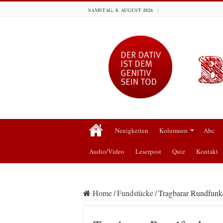
SAMSTAG, 8. AUGUST 2026
Neuigkeiten
Kolumnen
Abc
Audio/Video
Leserpost
Quiz
Kontakt
Home
/
Fundstücke
/
Tragbarar Rundfunk