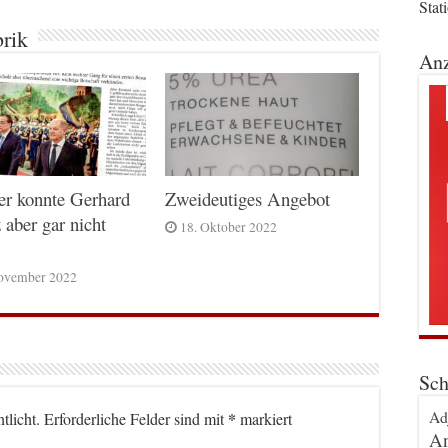
Stat
brik
Anz
er konnte Gerhard
Zweideutiges Angebot
 aber gar nicht
18. Oktober 2022
ovember 2022
Sch
Ad
*
tlicht.
Erforderliche Felder sind mit
markiert
An