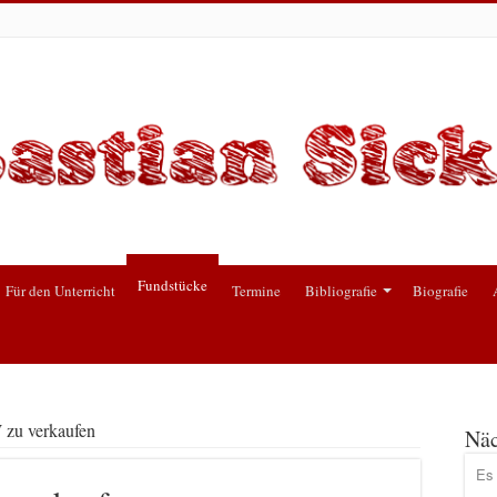
Fundstücke
Für den Unterricht
Termine
Bibliografie
Biografie
zu verkaufen
Näc
Es 