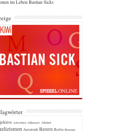
ionen im Leben Bastian Sicks
eige
lagwörter
jektive
Adverbien
Akkusativ
Alkohol
glizismen
Bayern
Berlin
Apostroph
Beugung