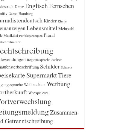
Englisch
Fernsehen
destrich
Dativ
itiv
Hamburg
Genus
urnalistendeutsch
Kinder
Kirche
einanzeigen
Lebensmittel
Mehrzahl
Plural
Musiktitel
de
Perfektpartizipien
htschreibreform
echtschreibung
dewendungen
Regionalsprache
Sachsen
Schilder
aufensterbeschriftung
Schweiz
Supermarkt
eisekarte
Tiere
Werbung
gangssprache
Weihnachten
rtherkunft
Wortspielerei
ortverwechslung
eitungsmeldung
Zusammen-
d Getrenntschreibung