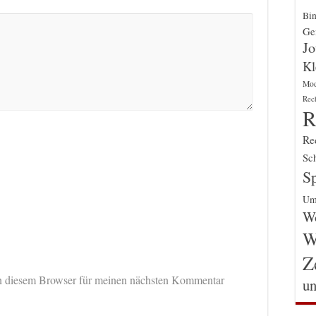
Bin
Gen
Jo
Kl
Mo
Rec
R
Re
Sch
Sp
Um
Wo
W
Z
n diesem Browser für meinen nächsten Kommentar
un