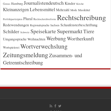
Journalistendeutsch
Kinder
Hamburg
Genus
Kirche
Kleinanzeigen
Lebensmittel
Mehrzahl
Musiktitel
Mode
Rechtschreibung
Plural
Rechtschreibreform
Perfektpartizipien
Redewendungen
Schaufensterbeschriftung
Regionalsprache
Sachsen
Supermarkt
Speisekarte
Tiere
Schilder
Schweiz
Werbung
Wortherkunft
Umgangssprache
Weihnachten
Wortverwechslung
Wortspielerei
Zeitungsmeldung
Zusammen- und
Getrenntschreibung