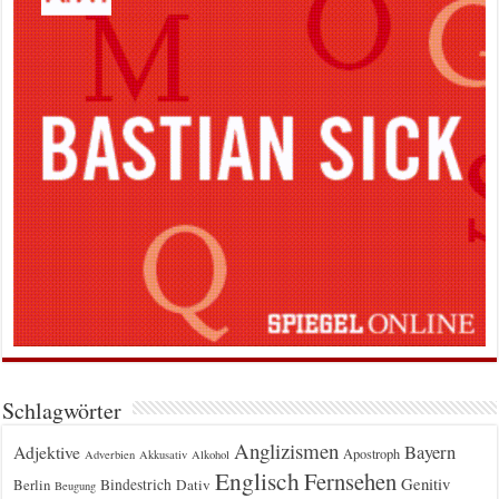
Schlagwörter
Anglizismen
Bayern
Adjektive
Apostroph
Adverbien
Akkusativ
Alkohol
Englisch
Fernsehen
Genitiv
Berlin
Bindestrich
Dativ
Beugung