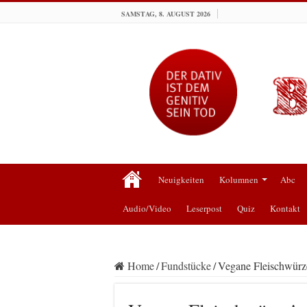
SAMSTAG, 8. AUGUST 2026
Neuigkeiten
Kolumnen
Abc
Audio/Video
Leserpost
Quiz
Kontakt
Home
/
Fundstücke
/
Vegane Fleischwürz