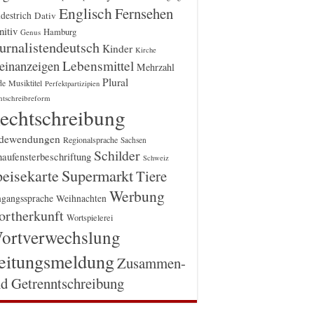
Englisch
Fernsehen
destrich
Dativ
itiv
Hamburg
Genus
urnalistendeutsch
Kinder
Kirche
einanzeigen
Lebensmittel
Mehrzahl
Plural
Musiktitel
de
Perfektpartizipien
htschreibreform
echtschreibung
dewendungen
Regionalsprache
Sachsen
Schilder
aufensterbeschriftung
Schweiz
Supermarkt
eisekarte
Tiere
Werbung
gangssprache
Weihnachten
rtherkunft
Wortspielerei
ortverwechslung
eitungsmeldung
Zusammen-
d Getrenntschreibung