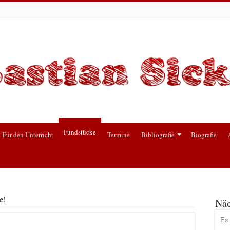
Fundstücke
Für den Unterricht
Termine
Bibliografie
Biografie
e!
Näc
Es 