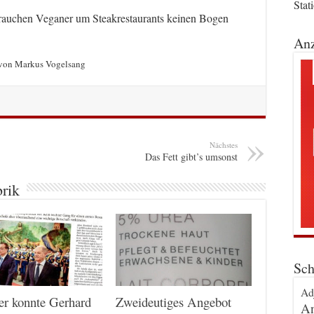
Stat
, brauchen Veganer um Steakrestaurants keinen Bogen
Anz
t von Markus Vogelsang
Nächstes
Das Fett gibt’s umsonst
brik
Sch
Ad
er konnte Gerhard
Zweideutiges Angebot
An