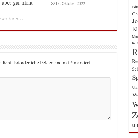
 aber gar nicht
18. Oktober 2022
Bin
Gen
ovember 2022
Jo
Kl
Mo
Rec
R
Re
*
tlicht.
Erforderliche Felder sind mit
markiert
Sch
Sp
Um
Wo
W
Z
un