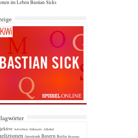
ionen im Leben Bastian Sicks
eige
lagwörter
jektive
Adverbien
Akkusativ
Alkohol
glizismen
Bayern
Berlin
Apostroph
Beugung