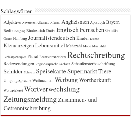
Schlagwörter
Anglizismen
Bayern
Adjektive
Apostroph
Adverbien
Akkusativ
Alkohol
Englisch
Fernsehen
Genitiv
Berlin
Bindestrich
Dativ
Beugung
Journalistendeutsch
Kinder
Hamburg
Genus
Kirche
Kleinanzeigen
Lebensmittel
Mehrzahl
Musiktitel
Mode
Rechtschreibung
Plural
Rechtschreibreform
Perfektpartizipien
Redewendungen
Schaufensterbeschriftung
Regionalsprache
Sachsen
Supermarkt
Speisekarte
Tiere
Schilder
Schweiz
Werbung
Wortherkunft
Umgangssprache
Weihnachten
Wortverwechslung
Wortspielerei
Zeitungsmeldung
Zusammen- und
Getrenntschreibung