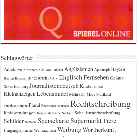
Schlagwörter
Anglizismen
Bayern
Adjektive
Apostroph
Adverbien
Akkusativ
Alkohol
Englisch
Fernsehen
Genitiv
Berlin
Bindestrich
Dativ
Beugung
Journalistendeutsch
Kinder
Hamburg
Genus
Kirche
Kleinanzeigen
Lebensmittel
Mehrzahl
Musiktitel
Mode
Rechtschreibung
Plural
Rechtschreibreform
Perfektpartizipien
Redewendungen
Schaufensterbeschriftung
Regionalsprache
Sachsen
Supermarkt
Speisekarte
Tiere
Schilder
Schweiz
Werbung
Wortherkunft
Umgangssprache
Weihnachten