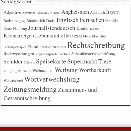
Schlagwörter
Anglizismen
Bayern
Adjektive
Apostroph
Adverbien
Akkusativ
Alkohol
Englisch
Fernsehen
Genitiv
Berlin
Bindestrich
Dativ
Beugung
Journalistendeutsch
Kinder
Hamburg
Genus
Kirche
Kleinanzeigen
Lebensmittel
Mehrzahl
Musiktitel
Mode
Rechtschreibung
Plural
Rechtschreibreform
Perfektpartizipien
Redewendungen
Schaufensterbeschriftung
Regionalsprache
Sachsen
Supermarkt
Speisekarte
Tiere
Schilder
Schweiz
Werbung
Wortherkunft
Umgangssprache
Weihnachten
Wortverwechslung
Wortspielerei
Zeitungsmeldung
Zusammen- und
Getrenntschreibung