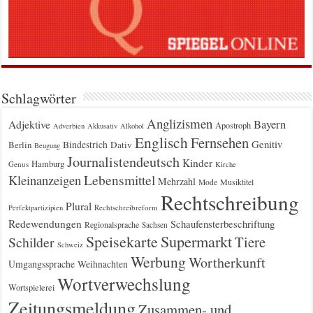
Schlagwörter
Anglizismen
Bayern
Adjektive
Apostroph
Adverbien
Akkusativ
Alkohol
Englisch
Fernsehen
Genitiv
Berlin
Bindestrich
Dativ
Beugung
Journalistendeutsch
Kinder
Hamburg
Genus
Kirche
Kleinanzeigen
Lebensmittel
Mehrzahl
Musiktitel
Mode
Rechtschreibung
Plural
Rechtschreibreform
Perfektpartizipien
Redewendungen
Schaufensterbeschriftung
Regionalsprache
Sachsen
Supermarkt
Speisekarte
Tiere
Schilder
Schweiz
Werbung
Wortherkunft
Umgangssprache
Weihnachten
Wortverwechslung
Wortspielerei
Zeitungsmeldung
Zusammen- und