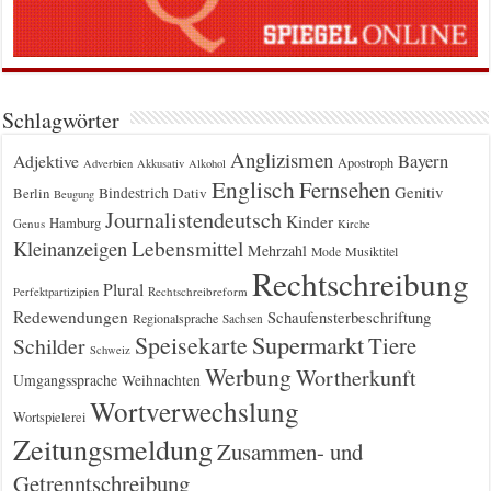
Schlagwörter
Anglizismen
Bayern
Adjektive
Apostroph
Adverbien
Akkusativ
Alkohol
Englisch
Fernsehen
Genitiv
Berlin
Bindestrich
Dativ
Beugung
Journalistendeutsch
Kinder
Hamburg
Genus
Kirche
Kleinanzeigen
Lebensmittel
Mehrzahl
Musiktitel
Mode
Rechtschreibung
Plural
Rechtschreibreform
Perfektpartizipien
Redewendungen
Schaufensterbeschriftung
Regionalsprache
Sachsen
Supermarkt
Speisekarte
Tiere
Schilder
Schweiz
Werbung
Wortherkunft
Umgangssprache
Weihnachten
Wortverwechslung
Wortspielerei
Zeitungsmeldung
Zusammen- und
Getrenntschreibung