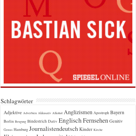
Schlagwörter
Anglizismen
Bayern
Adjektive
Apostroph
Adverbien
Akkusativ
Alkohol
Englisch
Fernsehen
Genitiv
Berlin
Bindestrich
Dativ
Beugung
Journalistendeutsch
Kinder
Hamburg
Genus
Kirche