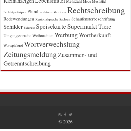
Kleinanzeigen
Lebensmittel
Mehrzahl
Musiktitel
Mode
Rechtschreibung
Plural
Rechtschreibreform
Perfektpartizipien
Redewendungen
Schaufensterbeschriftung
Regionalsprache
Sachsen
Supermarkt
Speisekarte
Tiere
Schilder
Schweiz
Werbung
Wortherkunft
Umgangssprache
Weihnachten
Wortverwechslung
Wortspielerei
Zeitungsmeldung
Zusammen- und
Getrenntschreibung
© 2026