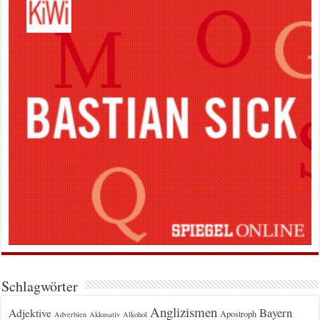
Schlagwörter
Anglizismen
Bayern
Adjektive
Apostroph
Adverbien
Akkusativ
Alkohol