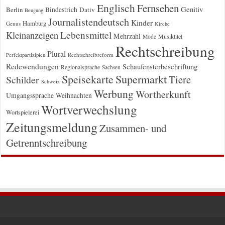
Englisch
Fernsehen
Genitiv
Berlin
Bindestrich
Dativ
Beugung
Journalistendeutsch
Kinder
Hamburg
Genus
Kirche
Kleinanzeigen
Lebensmittel
Mehrzahl
Musiktitel
Mode
Rechtschreibung
Plural
Rechtschreibreform
Perfektpartizipien
Redewendungen
Schaufensterbeschriftung
Regionalsprache
Sachsen
Supermarkt
Speisekarte
Tiere
Schilder
Schweiz
Werbung
Wortherkunft
Umgangssprache
Weihnachten
Wortverwechslung
Wortspielerei
Zeitungsmeldung
Zusammen- und
Getrenntschreibung