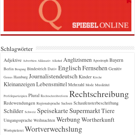
Schlagwörter
Anglizismen
Bayern
Adjektive
Apostroph
Adverbien
Akkusativ
Alkohol
Englisch
Fernsehen
Genitiv
Berlin
Bindestrich
Dativ
Beugung
Journalistendeutsch
Kinder
Hamburg
Genus
Kirche
Kleinanzeigen
Lebensmittel
Mehrzahl
Musiktitel
Mode
Rechtschreibung
Plural
Rechtschreibreform
Perfektpartizipien
Redewendungen
Schaufensterbeschriftung
Regionalsprache
Sachsen
Supermarkt
Speisekarte
Tiere
Schilder
Schweiz
Werbung
Wortherkunft
Umgangssprache
Weihnachten
Wortverwechslung
Wortspielerei