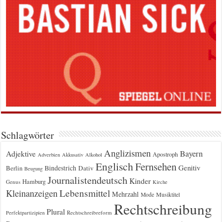
Schlagwörter
Anglizismen
Bayern
Adjektive
Apostroph
Adverbien
Akkusativ
Alkohol
Englisch
Fernsehen
Genitiv
Berlin
Bindestrich
Dativ
Beugung
Journalistendeutsch
Kinder
Hamburg
Genus
Kirche
Kleinanzeigen
Lebensmittel
Mehrzahl
Musiktitel
Mode
Rechtschreibung
Plural
Rechtschreibreform
Perfektpartizipien