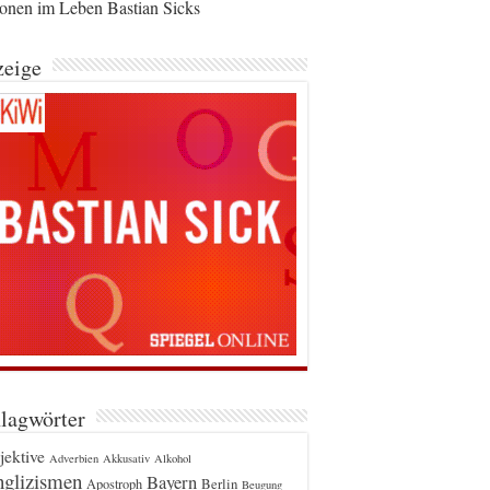
ionen im Leben Bastian Sicks
eige
lagwörter
jektive
Adverbien
Akkusativ
Alkohol
glizismen
Bayern
Berlin
Apostroph
Beugung