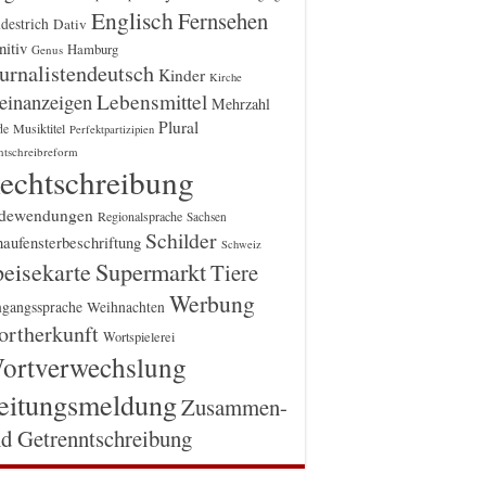
Englisch
Fernsehen
destrich
Dativ
itiv
Hamburg
Genus
urnalistendeutsch
Kinder
Kirche
einanzeigen
Lebensmittel
Mehrzahl
Plural
Musiktitel
de
Perfektpartizipien
htschreibreform
echtschreibung
dewendungen
Regionalsprache
Sachsen
Schilder
aufensterbeschriftung
Schweiz
Supermarkt
eisekarte
Tiere
Werbung
gangssprache
Weihnachten
rtherkunft
Wortspielerei
ortverwechslung
eitungsmeldung
Zusammen-
d Getrenntschreibung