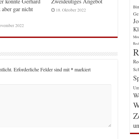
er konnte Gerhard
Zweideutiges Angebot
Bin
 aber gar nicht
18. Oktober 2022
Gen
Jo
ovember 2022
Kl
Mo
Rec
R
Re
*
tlicht.
Erforderliche Felder sind mit
markiert
Sch
Sp
Um
Wo
W
Z
un