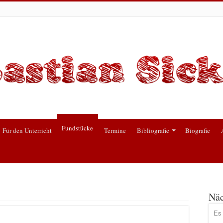
Fundstücke
Für den Unterricht
Termine
Bibliografie
Biografie
Näc
Es 