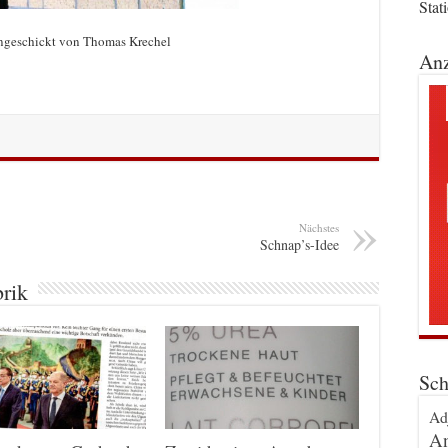
Stat
ingeschickt von Thomas Krechel
Anz
Nächstes
Schnap’s-Idee
brik
Sch
Ad
An