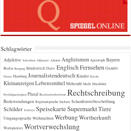
Schlagwörter
Anglizismen
Bayern
Adjektive
Apostroph
Adverbien
Akkusativ
Alkohol
Englisch
Fernsehen
Genitiv
Berlin
Bindestrich
Dativ
Beugung
Journalistendeutsch
Kinder
Hamburg
Genus
Kirche
Kleinanzeigen
Lebensmittel
Mehrzahl
Musiktitel
Mode
Rechtschreibung
Plural
Rechtschreibreform
Perfektpartizipien
Redewendungen
Schaufensterbeschriftung
Regionalsprache
Sachsen
Supermarkt
Speisekarte
Tiere
Schilder
Schweiz
Werbung
Wortherkunft
Umgangssprache
Weihnachten
Wortverwechslung
Wortspielerei