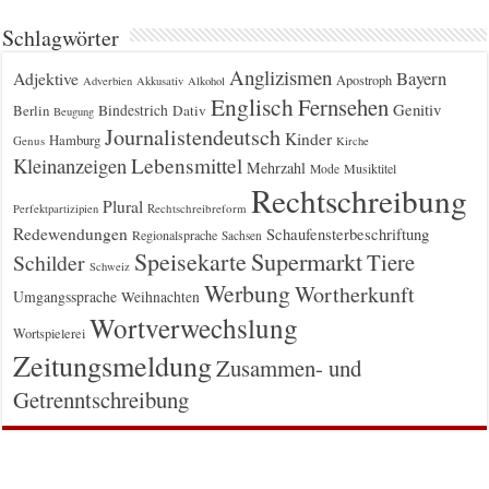
Schlagwörter
Anglizismen
Bayern
Adjektive
Apostroph
Adverbien
Akkusativ
Alkohol
Englisch
Fernsehen
Genitiv
Berlin
Bindestrich
Dativ
Beugung
Journalistendeutsch
Kinder
Hamburg
Genus
Kirche
Kleinanzeigen
Lebensmittel
Mehrzahl
Musiktitel
Mode
Rechtschreibung
Plural
Rechtschreibreform
Perfektpartizipien
Redewendungen
Schaufensterbeschriftung
Regionalsprache
Sachsen
Supermarkt
Speisekarte
Tiere
Schilder
Schweiz
Werbung
Wortherkunft
Umgangssprache
Weihnachten
Wortverwechslung
Wortspielerei
Zeitungsmeldung
Zusammen- und
Getrenntschreibung