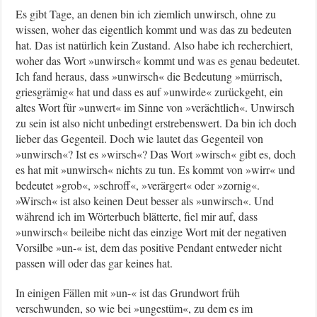
Es gibt Tage, an denen bin ich ziemlich unwirsch, ohne zu
wissen, woher das eigentlich kommt und was das zu bedeuten
hat. Das ist natürlich kein Zustand. Also habe ich recherchiert,
woher das Wort »unwirsch« kommt und was es genau bedeutet.
Ich fand heraus, dass »unwirsch« die Bedeutung »mürrisch,
griesgrämig« hat und dass es auf »unwirde« zurückgeht, ein
altes Wort für »unwert« im Sinne von »verächtlich«. Unwirsch
zu sein ist also nicht unbedingt erstrebenswert. Da bin ich doch
lieber das Gegenteil. Doch wie lautet das Gegenteil von
»unwirsch«? Ist es »wirsch«? Das Wort »wirsch« gibt es, doch
es hat mit »unwirsch« nichts zu tun. Es kommt von »wirr« und
bedeutet »grob«, »schroff«, »verärgert« oder »zornig«.
»Wirsch« ist also keinen Deut besser als »unwirsch«. Und
während ich im Wörterbuch blätterte, fiel mir auf, dass
»unwirsch« beileibe nicht das einzige Wort mit der negativen
Vorsilbe »un-« ist, dem das positive Pendant entweder nicht
passen will oder das gar keines hat.
In einigen Fällen mit »un-« ist das Grundwort früh
verschwunden, so wie bei »ungestüm«, zu dem es im