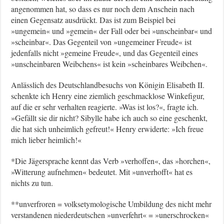
angenommen hat, so dass es nur noch dem Anschein nach
einen Gegensatz ausdrückt. Das ist zum Beispiel bei
»ungemein« und »gemein« der Fall oder bei »unscheinbar« und
»scheinbar«. Das Gegenteil von »ungemeiner Freude« ist
jedenfalls nicht »gemeine Freude«, und das Gegenteil eines
»unscheinbaren Weibchens« ist kein »scheinbares Weibchen«.
Anlässlich des Deutschlandbesuchs von Königin Elisabeth II.
schenkte ich Henry eine ziemlich geschmacklose Winkefigur,
auf die er sehr verhalten reagierte. »Was ist los?«, fragte ich.
»Gefällt sie dir nicht? Sibylle habe ich auch so eine geschenkt,
die hat sich unheimlich gefreut!« Henry erwiderte: »Ich freue
mich lieber heimlich!«
*Die Jägersprache kennt das Verb »verhoffen«, das »horchen«,
»Witterung aufnehmen« bedeutet. Mit »unverhofft« hat es
nichts zu tun.
**unverfroren = volksetymologische Umbildung des nicht mehr
verstandenen niederdeutschen »unverfehrt« = »unerschrocken«