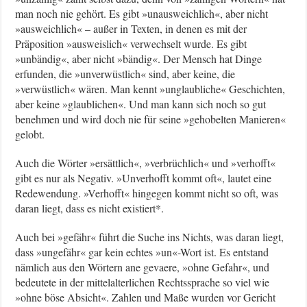
man noch nie gehört. Es gibt »unausweichlich«, aber nicht
»ausweichlich« – außer in Texten, in denen es mit der
Präposition »ausweislich« verwechselt wurde. Es gibt
»unbändig«, aber nicht »bändig«. Der Mensch hat Dinge
erfunden, die »unverwüstlich« sind, aber keine, die
»verwüstlich« wären. Man kennt »unglaubliche« Geschichten,
aber keine »glaublichen«. Und man kann sich noch so gut
benehmen und wird doch nie für seine »gehobelten Manieren«
gelobt.
Auch die Wörter »ersättlich«, »verbrüchlich« und »verhofft«
gibt es nur als Negativ. »Unverhofft kommt oft«, lautet eine
Redewendung. »Verhofft« hingegen kommt nicht so oft, was
daran liegt, dass es nicht existiert*.
Auch bei »gefähr« führt die Suche ins Nichts, was daran liegt,
dass »ungefähr« gar kein echtes »un«-Wort ist. Es entstand
nämlich aus den Wörtern ane gevaere, »ohne Gefahr«, und
bedeutete in der mittelalterlichen Rechtssprache so viel wie
»ohne böse Absicht«. Zahlen und Maße wurden vor Gericht