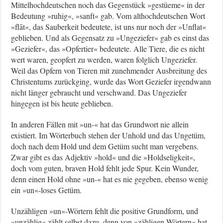
Mittelhochdeutschen noch das Gegenstück »gestüeme« in der
Bedeutung »ruhig«, »sanft« gab. Vom althochdeutschen Wort
»flāt«, das Sauberkeit bedeutete, ist uns nur noch der »Unflat«
geblieben. Und als Gegensatz zu »Ungeziefer« gab es einst das
»Geziefer«, das »Opfertier« bedeutete. Alle Tiere, die es nicht
wert waren, geopfert zu werden, waren folglich Ungeziefer.
Weil das Opfern von Tieren mit zunehmender Ausbreitung des
Christentums zurückging, wurde das Wort Geziefer irgendwann
nicht länger gebraucht und verschwand. Das Ungeziefer
hingegen ist bis heute geblieben.
In anderen Fällen mit »un-« hat das Grundwort nie allein
existiert. Im Wörterbuch stehen der Unhold und das Ungetüm,
doch nach dem Hold und dem Getüm sucht man vergebens.
Zwar gibt es das Adjektiv »hold« und die »Holdseligkeit«,
doch vom guten, braven Hold fehlt jede Spur. Kein Wunder,
denn einen Hold ohne »un-« hat es nie gegeben, ebenso wenig
ein »un«-loses Getüm.
Unzähligen »un«-Wörtern fehlt die positive Grundform, und
»unzählig« zählt selbst dazu, denn von »zähligen Wörtern« hat