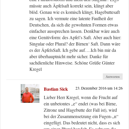
müsste auch Äpfelsaft korrekt sein, klingt aber
blöd. Genau wie es komisch klingt, Hagebuttesaft
zu sagen. Ich vermute eine latente Faulheit der
Deutschen, da sich die gewohnten Formen etwas
einfacher aussprechen lassen. Denkbar wäre auch
eine Genitivform: des Apfel’s Saft. Aber auch hier:
Singular oder Plural? der Birnen‘ Saft. Dann wäre
es der ÄpfelsSaft. Ich gebe auf….Ich bin mir da
aber überhauptnicht mehr sicher. Danke für
sachdienliche Hinweise. Schöne Grüße Günter
Kregel
Antworten
Bastian Sick
23. Dezember 2016 um 14:26
Lieber Herr Kregel, wenn die Frucht auf
ein unbetontes „e“ endet (was bei Birne,
Zitrone und Hagebutte der Fall ist), wird
bei der Zusammensetzung ein Fugen-„n“
eingefügt. Das bedeutet nicht, dass es sich
um einen Plural handelt. Es geht um die