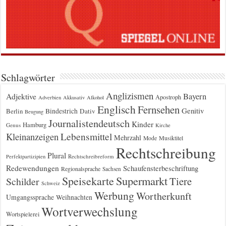
Schlagwörter
Anglizismen
Bayern
Adjektive
Apostroph
Adverbien
Akkusativ
Alkohol
Englisch
Fernsehen
Genitiv
Berlin
Bindestrich
Dativ
Beugung
Journalistendeutsch
Kinder
Hamburg
Genus
Kirche
Kleinanzeigen
Lebensmittel
Mehrzahl
Musiktitel
Mode
Rechtschreibung
Plural
Rechtschreibreform
Perfektpartizipien
Redewendungen
Schaufensterbeschriftung
Regionalsprache
Sachsen
Supermarkt
Speisekarte
Tiere
Schilder
Schweiz
Werbung
Wortherkunft
Umgangssprache
Weihnachten
Wortverwechslung
Wortspielerei