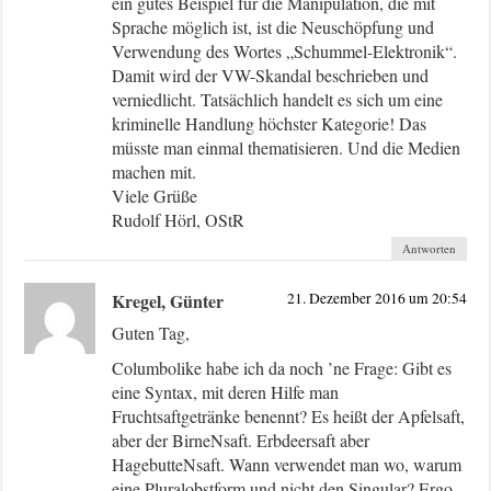
ein gutes Beispiel für die Manipulation, die mit
Sprache möglich ist, ist die Neuschöpfung und
Verwendung des Wortes „Schummel-Elektronik“.
Damit wird der VW-Skandal beschrieben und
verniedlicht. Tatsächlich handelt es sich um eine
kriminelle Handlung höchster Kategorie! Das
müsste man einmal thematisieren. Und die Medien
machen mit.
Viele Grüße
Rudolf Hörl, OStR
Antworten
Kregel, Günter
21. Dezember 2016 um 20:54
Guten Tag,
Columbolike habe ich da noch ’ne Frage: Gibt es
eine Syntax, mit deren Hilfe man
Fruchtsaftgetränke benennt? Es heißt der Apfelsaft,
aber der BirneNsaft. Erbdeersaft aber
HagebutteNsaft. Wann verwendet man wo, warum
eine Pluralobstform und nicht den Singular? Ergo