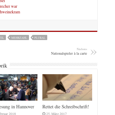
sei
precher war
Schweinekram
TEL
MEHRZAHL
PLURAL
Nächstes
Nationalspieler à la carte
brik
esung in Hannover
Rettet die Schreibschrift!
ebruar 2018
25. März 2017