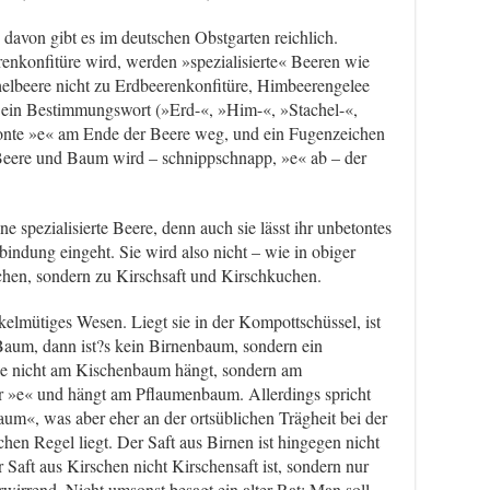
avon gibt es im deutschen Obstgarten reichlich.
nkonfitüre wird, werden »spezialisierte« Beeren wie
helbeere nicht zu Erdbeerenkonfitüre, Himbeerengelee
 ein Bestimmungswort (»Erd-«, »Him-«, »Stachel-«,
etonte »e« am Ende der Beere weg, und ein Fugenzeichen
 Beere und Baum wird – schnippschnapp, »e« ab – der
.
ne spezialisierte Beere, denn auch sie lässt ihr unbetontes
bindung eingeht. Sie wird also nicht – wie in obiger
hen, sondern zu Kirschsaft und Kirschkuchen.
kelmütiges Wesen. Liegt sie in der Kompottschüssel, ist
Baum, dann ist?s kein Birnenbaum, sondern ein
ie nicht am Kischenbaum hängt, sondern am
r »e« und hängt am Pflaumenbaum. Allerdings spricht
um«, was aber eher an der ortsüblichen Trägheit bei der
hen Regel liegt. Der Saft aus Birnen ist hingegen nicht
 Saft aus Kirschen nicht Kirschensaft ist, sondern nur
wirrend. Nicht umsonst besagt ein alter Rat: Man soll