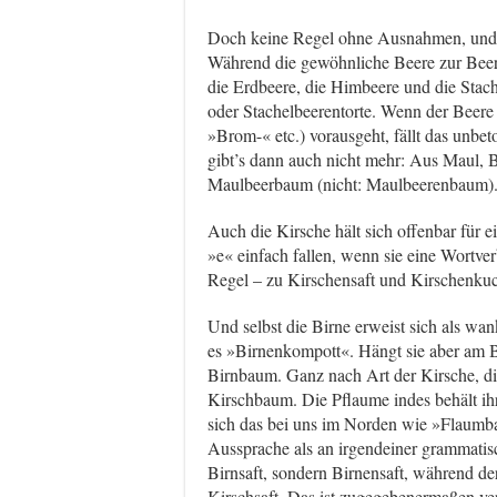
Doch keine Regel ohne Ausnahmen, und d
Während die gewöhnliche Beere zur Beere
die Erdbeere, die Himbeere und die Stac
oder Stachelbeerentorte. Wenn der Beere
»Brom-« etc.) vorausgeht, fällt das unb
gibt’s dann auch nicht mehr: Aus Maul,
Maulbeerbaum (nicht: Maulbeerenbaum)
Auch die Kirsche hält sich offenbar für ei
»e« einfach fallen, wenn sie eine Wortver
Regel – zu Kirschensaft und Kirschenkuc
Und selbst die Birne erweist sich als wan
es »Birnenkompott«. Hängt sie aber am 
Birnbaum. Ganz nach Art der Kirsche, d
Kirschbaum. Die Pflaume indes behält ih
sich das bei uns im Norden wie »Flaumba
Aussprache als an irgendeiner grammatisc
Birnsaft, sondern Birnensaft, während der
Kirschsaft. Das ist zugegebenermaßen ver