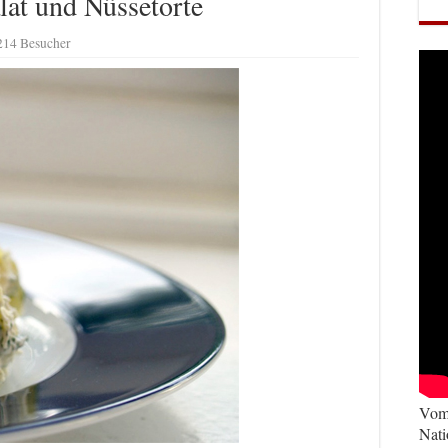
lat und Nüssetorte
214 Besucher
Vom 
Nati