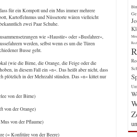
Bin
, dass für ein Kompott und ein Mus immer mehrere
Gen
pott, Kartoffelnmus und Nüssetorte wären vielleicht
Jo
bekanntlich zwei Paar Schuhe.
Kl
 Zusammensetzungen wie »Haustür« oder »Busfahrer«,
Mo
Bussefahrern werden, selbst wenn es um die Türen
Rec
R
chiedener Busse geht.
Re
kal (wie die Birne, die Orange, die Feige oder die
Sch
oben, in diesem Fall ein »n«. Das heißt aber nicht, dass
Sp
 plötzlich in der Mehrzahl stünden. Das »n« kittet nur
Um
Wo
lee von der Birne)
W
ft von der Orange)
Z
 Mus von der Pflaume)
un
re (= Konfitüre von der Beere)