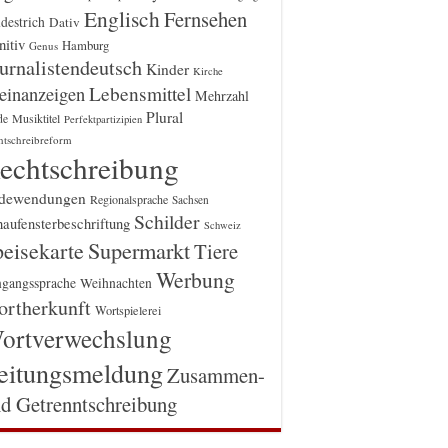
Englisch
Fernsehen
destrich
Dativ
itiv
Hamburg
Genus
urnalistendeutsch
Kinder
Kirche
einanzeigen
Lebensmittel
Mehrzahl
Plural
Musiktitel
de
Perfektpartizipien
htschreibreform
echtschreibung
dewendungen
Regionalsprache
Sachsen
Schilder
aufensterbeschriftung
Schweiz
Supermarkt
eisekarte
Tiere
Werbung
gangssprache
Weihnachten
rtherkunft
Wortspielerei
ortverwechslung
eitungsmeldung
Zusammen-
d Getrenntschreibung