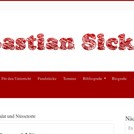
Für den Unterricht
Fundstücke
Termine
Bibliografie
Biografie
alat und Nüssetorte
Näc
Es 