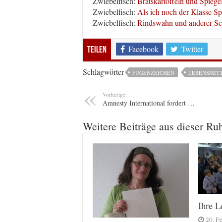
Zwiebelfisch:
Bratskartoffeln und Spiegel
Zwiebelfisch:
Als ich noch der Klasse S
Zwiebelfisch:
Rindswahn und anderer 
Facebook
Twitter
Teilen
Schlagwörter
FUGENZEICHEN
LEBENSMIT
Vorherige
Amnesty International fordert …
Weitere Beiträge aus dieser Ru
Ihre L
20. F