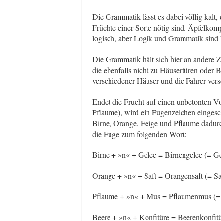
Die Grammatik lässt es dabei völlig kalt
Früchte einer Sorte nötig sind. Äpfelkom
logisch, aber Logik und Grammatik sind 
Die Grammatik hält sich hier an andere
die ebenfalls nicht zu Häusertüren oder 
verschiedener Häuser und die Fahrer vers
Endet die Frucht auf einen unbetonten Vo
Pflaume), wird ein Fugenzeichen eingesch
Birne, Orange, Feige und Pflaume dadurch
die Fuge zum folgenden Wort:
Birne + »n« + Gelee = Birnengelee (= Ge
Orange + »n« + Saft = Orangensaft (= Sa
Pflaume + »n« + Mus = Pflaumenmus (=
Beere + »n« + Konfitüre = Beerenkonfitü