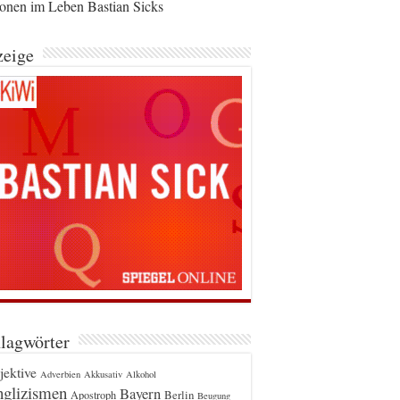
ionen im Leben Bastian Sicks
eige
lagwörter
jektive
Adverbien
Akkusativ
Alkohol
glizismen
Bayern
Berlin
Apostroph
Beugung