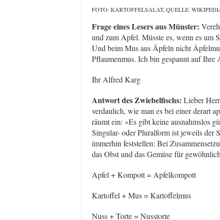
FOTO: KARTOFFELSALAT, QUELLE: WIKIPEDI
Frage eines Lesers aus Münster:
Verehr
und zum Apfel. Müsste es, wenn es um Sal
Und beim Mus aus Äpfeln nicht Äpfelmu
Pflaumenmus. Ich bin gespannt auf Ihre 
Ihr Alfred Karg
Antwort des Zwiebelfischs:
Lieber Herr 
verdaulich, wie man es bei einer derart a
räumt ein: »Es gibt keine ausnahmslos g
Singular- oder Pluralform ist jeweils der 
immerhin feststellen: Bei Zusammensetzu
das Obst und das Gemüse für gewöhnlich 
Apfel + Kompott = Apfelkompott
Kartoffel + Mus = Kartoffelmus
Nuss + Torte = Nusstorte