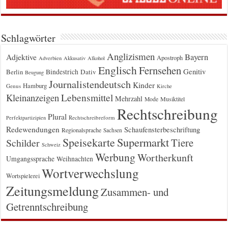
Schlagwörter
Anglizismen
Bayern
Adjektive
Apostroph
Adverbien
Akkusativ
Alkohol
Englisch
Fernsehen
Genitiv
Berlin
Bindestrich
Dativ
Beugung
Journalistendeutsch
Kinder
Hamburg
Genus
Kirche
Kleinanzeigen
Lebensmittel
Mehrzahl
Musiktitel
Mode
Rechtschreibung
Plural
Rechtschreibreform
Perfektpartizipien
Redewendungen
Schaufensterbeschriftung
Regionalsprache
Sachsen
Supermarkt
Speisekarte
Tiere
Schilder
Schweiz
Werbung
Wortherkunft
Umgangssprache
Weihnachten
Wortverwechslung
Wortspielerei
Zeitungsmeldung
Zusammen- und
Getrenntschreibung