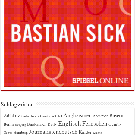
Schlagwörter
Anglizismen
Bayern
Adjektive
Apostroph
Adverbien
Akkusativ
Alkohol
Englisch
Fernsehen
Genitiv
Berlin
Bindestrich
Dativ
Beugung
Journalistendeutsch
Kinder
Hamburg
Genus
Kirche