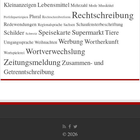
Kleinanzeigen
Lebensmittel
Mehrzahl
Musiktitel
Mode
Rechtschreibung
Plural
Rechtschreibreform
Perfektpartizipien
Redewendungen
Schaufensterbeschriftung
Regionalsprache
Sachsen
Supermarkt
Speisekarte
Tiere
Schilder
Schweiz
Werbung
Wortherkunft
Umgangssprache
Weihnachten
Wortverwechslung
Wortspielerei
Zeitungsmeldung
Zusammen- und
Getrenntschreibung
© 2026