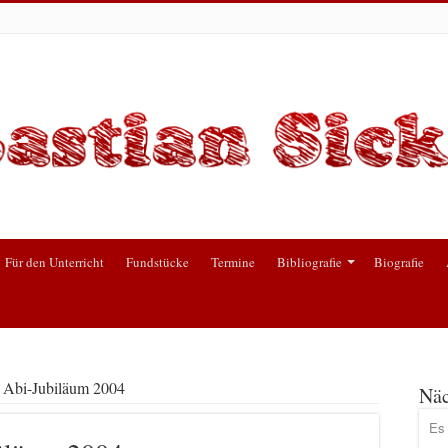
Für den Unterricht
Fundstücke
Termine
Bibliografie
Biografie
. Abi-Jubiläum 2004
Näc
Es 