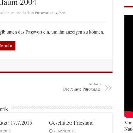
biläum 2004
ehen, musst du dein Passwort eingeben.
e gib unten das Passwort ein, um ihn anzeigen zu können.
Nächstes
Die reinste Puromanie
brik
tzt: 17.7.2015
Geschützt: Friesland
Vom 
Nati
li 2015
7. April 2015