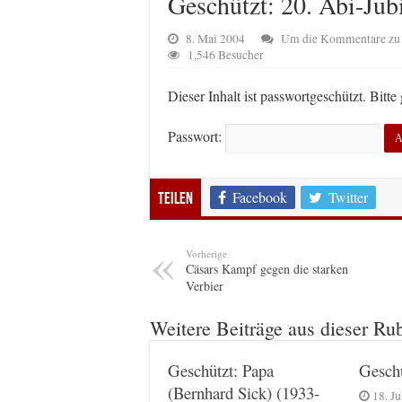
Geschützt: 20. Abi-Ju
8. Mai 2004
Um die Kommentare zu s
1,546 Besucher
Dieser Inhalt ist passwortgeschützt. Bitt
Passwort:
Facebook
Twitter
Teilen
Vorherige
Cäsars Kampf gegen die starken
Verbier
Weitere Beiträge aus dieser Ru
Geschützt: Papa
Geschü
(Bernhard Sick) (1933-
18. Ju