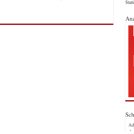
Stat
Anz
Sch
Ad
An