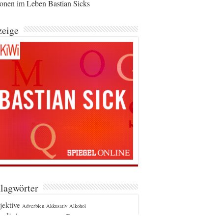
ionen im Leben Bastian Sicks
eige
lagwörter
jektive
Adverbien
Akkusativ
Alkohol
glizismen
Bayern
Berlin
Apostroph
Beugung