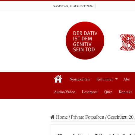
SAMSTAG, 8. AUGUST 2026
Neuigkeiten
Kolumnen
Abc
Audio/Video
Leserpost
Quiz
Kontakt
Home
/
Private Fotoalben
/
Geschützt: 20