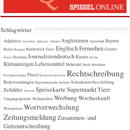
Schlagwörter
Anglizismen
Bayern
Adjektive
Apostroph
Adverbien
Akkusativ
Alkohol
Englisch
Fernsehen
Genitiv
Berlin
Bindestrich
Dativ
Beugung
Journalistendeutsch
Kinder
Hamburg
Genus
Kirche
Kleinanzeigen
Lebensmittel
Mehrzahl
Musiktitel
Mode
Rechtschreibung
Plural
Rechtschreibreform
Perfektpartizipien
Redewendungen
Schaufensterbeschriftung
Regionalsprache
Sachsen
Supermarkt
Speisekarte
Tiere
Schilder
Schweiz
Werbung
Wortherkunft
Umgangssprache
Weihnachten
Wortverwechslung
Wortspielerei
Zeitungsmeldung
Zusammen- und
Getrenntschreibung