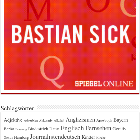
Schlagwörter
Anglizismen
Bayern
Adjektive
Apostroph
Adverbien
Akkusativ
Alkohol
Englisch
Fernsehen
Genitiv
Berlin
Bindestrich
Dativ
Beugung
Journalistendeutsch
Kinder
Hamburg
Genus
Kirche