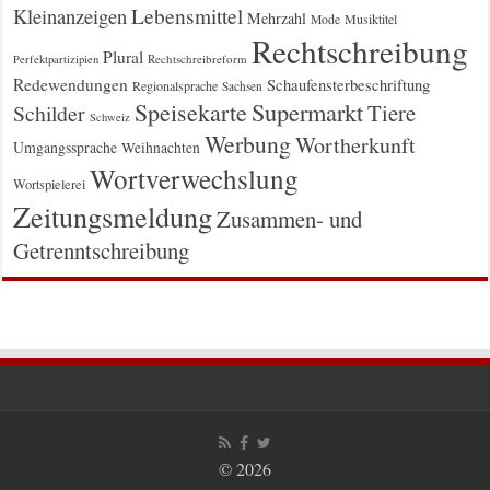
Kleinanzeigen
Lebensmittel
Mehrzahl
Musiktitel
Mode
Rechtschreibung
Plural
Rechtschreibreform
Perfektpartizipien
Redewendungen
Schaufensterbeschriftung
Regionalsprache
Sachsen
Supermarkt
Speisekarte
Tiere
Schilder
Schweiz
Werbung
Wortherkunft
Umgangssprache
Weihnachten
Wortverwechslung
Wortspielerei
Zeitungsmeldung
Zusammen- und
Getrenntschreibung
© 2026