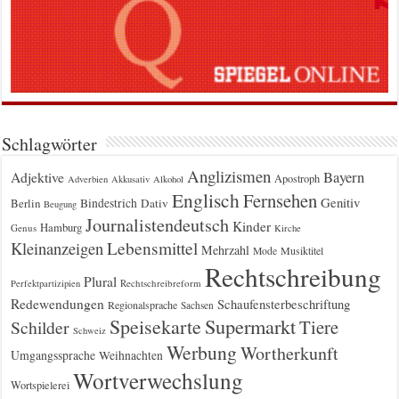
Schlagwörter
Anglizismen
Bayern
Adjektive
Apostroph
Adverbien
Akkusativ
Alkohol
Englisch
Fernsehen
Genitiv
Berlin
Bindestrich
Dativ
Beugung
Journalistendeutsch
Kinder
Hamburg
Genus
Kirche
Kleinanzeigen
Lebensmittel
Mehrzahl
Musiktitel
Mode
Rechtschreibung
Plural
Rechtschreibreform
Perfektpartizipien
Redewendungen
Schaufensterbeschriftung
Regionalsprache
Sachsen
Supermarkt
Speisekarte
Tiere
Schilder
Schweiz
Werbung
Wortherkunft
Umgangssprache
Weihnachten
Wortverwechslung
Wortspielerei