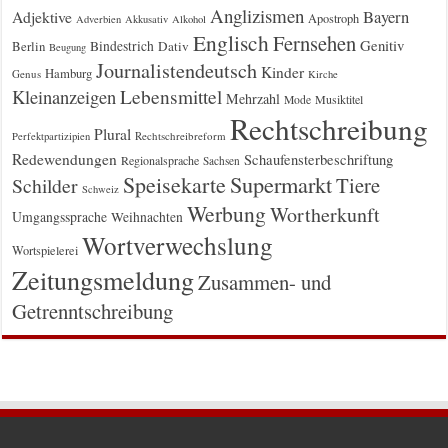
Anglizismen
Bayern
Adjektive
Apostroph
Adverbien
Akkusativ
Alkohol
Englisch
Fernsehen
Genitiv
Berlin
Bindestrich
Dativ
Beugung
Journalistendeutsch
Kinder
Hamburg
Genus
Kirche
Kleinanzeigen
Lebensmittel
Mehrzahl
Musiktitel
Mode
Rechtschreibung
Plural
Rechtschreibreform
Perfektpartizipien
Redewendungen
Schaufensterbeschriftung
Regionalsprache
Sachsen
Supermarkt
Speisekarte
Tiere
Schilder
Schweiz
Werbung
Wortherkunft
Umgangssprache
Weihnachten
Wortverwechslung
Wortspielerei
Zeitungsmeldung
Zusammen- und
Getrenntschreibung