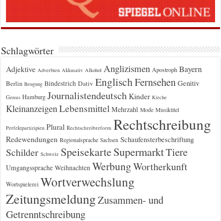
Schlagwörter
Anglizismen
Bayern
Adjektive
Apostroph
Adverbien
Akkusativ
Alkohol
Englisch
Fernsehen
Genitiv
Berlin
Bindestrich
Dativ
Beugung
Journalistendeutsch
Kinder
Hamburg
Genus
Kirche
Kleinanzeigen
Lebensmittel
Mehrzahl
Musiktitel
Mode
Rechtschreibung
Plural
Rechtschreibreform
Perfektpartizipien
Redewendungen
Schaufensterbeschriftung
Regionalsprache
Sachsen
Supermarkt
Speisekarte
Tiere
Schilder
Schweiz
Werbung
Wortherkunft
Umgangssprache
Weihnachten
Wortverwechslung
Wortspielerei
Zeitungsmeldung
Zusammen- und
Getrenntschreibung