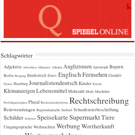
Schlagwörter
Anglizismen
Bayern
Adjektive
Apostroph
Adverbien
Akkusativ
Alkohol
Englisch
Fernsehen
Genitiv
Berlin
Bindestrich
Dativ
Beugung
Journalistendeutsch
Kinder
Hamburg
Genus
Kirche
Kleinanzeigen
Lebensmittel
Mehrzahl
Musiktitel
Mode
Rechtschreibung
Plural
Rechtschreibreform
Perfektpartizipien
Redewendungen
Schaufensterbeschriftung
Regionalsprache
Sachsen
Supermarkt
Speisekarte
Tiere
Schilder
Schweiz
Werbung
Wortherkunft
Umgangssprache
Weihnachten