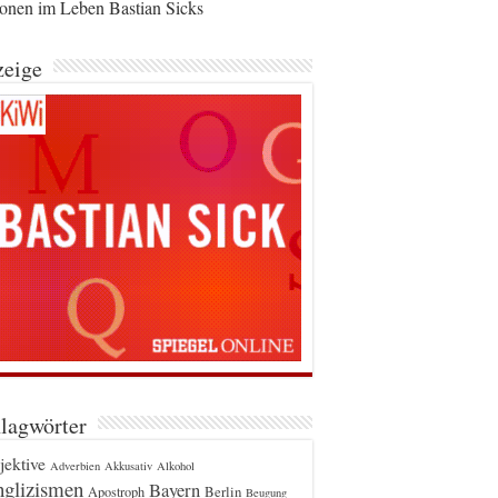
ionen im Leben Bastian Sicks
eige
lagwörter
jektive
Adverbien
Akkusativ
Alkohol
glizismen
Bayern
Berlin
Apostroph
Beugung