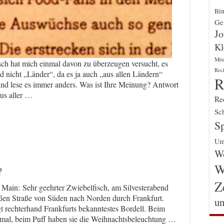
Bin
Gen
Jo
Kl
Mo
sch hat mich einmal davon zu überzeugen versucht, es
Rec
d nicht „Länder“, da es ja auch „aus allen Ländern“
R
e und lese es immer anders. Was ist Ihre Meinung? Antwort
aus aller …
Re
Sch
Sp
Um
Wo
W
?
Z
 Main: Sehr geehrter Zwiebelfisch, am Silvesterabend
roßen Straße von Süden nach Norden durch Frankfurt.
un
t rechterhand Frankfurts bekanntestes Bordell. Beim
 mal, beim Puff haben sie die Weihnachtsbeleuchtung …