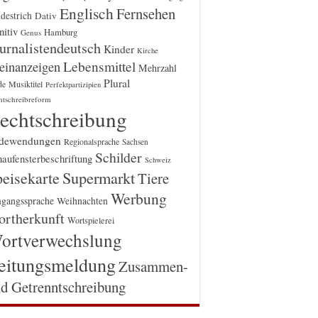
Englisch
Fernsehen
destrich
Dativ
itiv
Hamburg
Genus
urnalistendeutsch
Kinder
Kirche
einanzeigen
Lebensmittel
Mehrzahl
Plural
Musiktitel
de
Perfektpartizipien
htschreibreform
echtschreibung
dewendungen
Regionalsprache
Sachsen
Schilder
aufensterbeschriftung
Schweiz
Supermarkt
eisekarte
Tiere
Werbung
gangssprache
Weihnachten
rtherkunft
Wortspielerei
ortverwechslung
eitungsmeldung
Zusammen-
d Getrenntschreibung