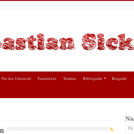
Für den Unterricht
Fundstücke
Termine
Bibliografie
Biografie
Näc
in
Es 