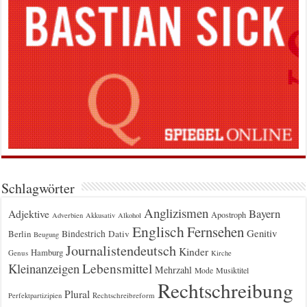
Schlagwörter
Anglizismen
Bayern
Adjektive
Apostroph
Adverbien
Akkusativ
Alkohol
Englisch
Fernsehen
Genitiv
Berlin
Bindestrich
Dativ
Beugung
Journalistendeutsch
Kinder
Hamburg
Genus
Kirche
Kleinanzeigen
Lebensmittel
Mehrzahl
Musiktitel
Mode
Rechtschreibung
Plural
Rechtschreibreform
Perfektpartizipien